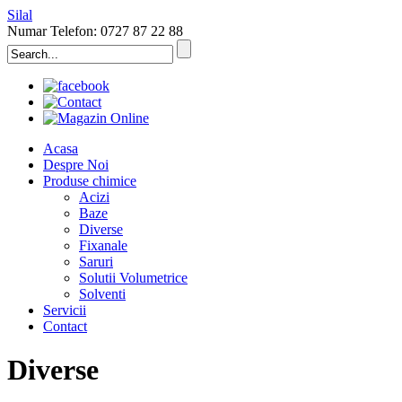
Silal
Numar Telefon: 0727 87 22 88
Acasa
Despre Noi
Produse chimice
Acizi
Baze
Diverse
Fixanale
Saruri
Solutii Volumetrice
Solventi
Servicii
Contact
Diverse