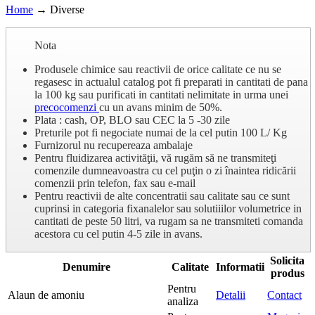
Home
→
Diverse
Nota
Produsele chimice sau reactivii de orice calitate ce nu se
regasesc in actualul catalog pot fi preparati in cantitati de pana
la 100 kg sau purificati in cantitati nelimitate in urma unei
precocomenzi
cu un avans minim de 50%.
Plata : cash, OP, BLO sau CEC la 5 -30 zile
Preturile pot fi negociate numai de la cel putin 100 L/ Kg
Furnizorul nu recupereaza ambalaje
Pentru fluidizarea activităţii, vă rugăm să ne transmiteţi
comenzile dumneavoastra cu cel puţin o zi înaintea ridicării
comenzii prin telefon, fax sau e-mail
Pentru reactivii de alte concentratii sau calitate sau ce sunt
cuprinsi in categoria fixanalelor sau solutiiilor volumetrice in
cantitati de peste 50 litri, va rugam sa ne transmiteti comanda
acestora cu cel putin 4-5 zile in avans.
Solicita
Denumire
Calitate
Informatii
produs
Pentru
Alaun de amoniu
Detalii
Contact
analiza