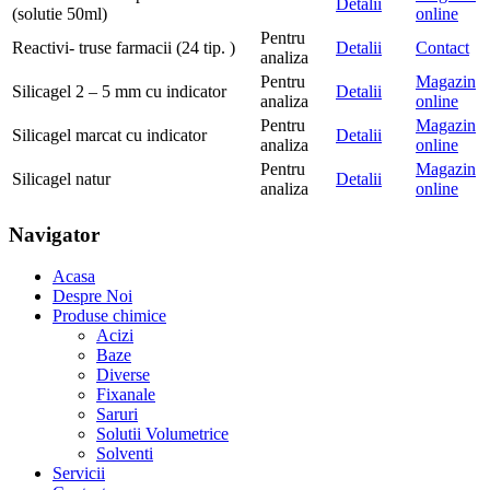
Detalii
(solutie 50ml)
online
Pentru
Reactivi- truse farmacii (24 tip. )
Detalii
Contact
analiza
Pentru
Magazin
Silicagel 2 – 5 mm cu indicator
Detalii
analiza
online
Pentru
Magazin
Silicagel marcat cu indicator
Detalii
analiza
online
Pentru
Magazin
Silicagel natur
Detalii
analiza
online
Navigator
Acasa
Despre Noi
Produse chimice
Acizi
Baze
Diverse
Fixanale
Saruri
Solutii Volumetrice
Solventi
Servicii