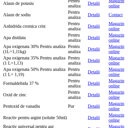
Pentru
Magazin
Alaun de potasiu
Detalii
analiza
online
Pentru
Alaun de sodiu
Detalii
Contact
analiza
Pentru
Magazin
Anhidrida cromica crist
Detalii
analiza
online
Pentru
Magazin
Apa distilata
Detalii
analiza
online
Apa oxigenata 30% Pentru analiza
Pentru
Magazin
Detalii
(1L=1,11kg)
analiza
online
Apa oxigenata 35% Pentru analiza
Pentru
Magazin
Detalii
(1 L=1,13)
analiza
online
Apa oxigenata 50% Pentru analiza
Pentru
Magazin
Detalii
(1 L= 1,19)
analiza
online
Pentru
Magazin
Formaldehida 37 %
Detalii
analiza
online
Pentru
Magazin
Oxid de zinc
Detalii
analiza
online
Magazin
Pentoxid de vanadiu
Pur
Detalii
online
Magazin
Reactiv pentru argint (solutie 50ml)
Detalii
online
Reactiv universal pentru aur
Magazin