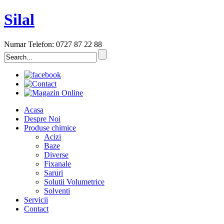
Silal
Numar Telefon: 0727 87 22 88
Acasa
Despre Noi
Produse chimice
Acizi
Baze
Diverse
Fixanale
Saruri
Solutii Volumetrice
Solventi
Servicii
Contact